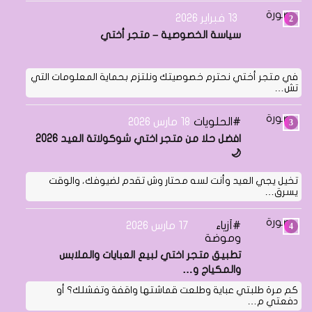
13 فبراير 2026
سياسة الخصوصية – متجر أختي
في متجر أختي نحترم خصوصيتك ونلتزم بحماية المعلومات التي
تش…
الحلويات
18 مارس 2026
افضل حلا من متجر اختي شوكولاتة العيد 2026
🌙
تخيل يجي العيد وأنت لسه محتار وش تقدم لضيوفك، والوقت
يسرق…
أزياء
17 مارس 2026
وموضة
تطبيق متجر اختي لبيع العبايات والملابس
والمكياج و…
كم مرة طلبتي عباية وطلعت قماشتها واقفة وتفشلك؟ أو
دفعتي م…