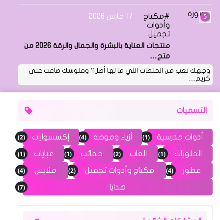
مكياج
17 مارس 2026
وأدوات
تجميل
منتجات العناية بالبشرة والجمال والرقة 2026 من
متج…
وجهك تعب من الخلطات اللي ما لها أصل؟ وفلوسك ضاعت على
كريم…
التسميات
(2)
(4)
(1)
أدوات مدرسية
أزياء وموضة
إكسسوارات
(1)
(1)
(2)
(1)
الحلويات
العاب
حقائب
عبايات
(4)
(2)
(4)
عطور
مكياج وأدوات تجميل
ملابس
(7)
هدايا