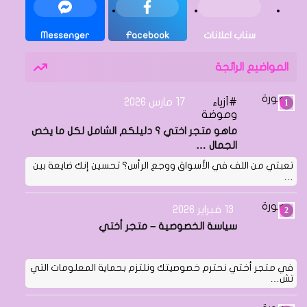
سناب اعلانات
Facebook
Messenger
المواضيع الرائجة
أزياء
17 مارس 2026
وموضة
ماهو متجر اختي ؟ دليلكم الشامل لكل ما يخص
الجمال …
تعبتي من اللف في الأسواق ووجع الرأس؟ تحسين إنك ضايعة بين
…
13 فبراير 2026
سياسة الخصوصية – متجر أختي
في متجر أختي نحترم خصوصيتك ونلتزم بحماية المعلومات التي
تش…