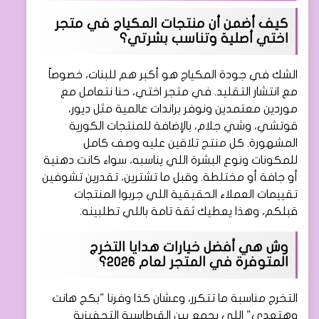
كيف أضمن أن منتجات المكياج في متجر
اختي أصلية وتناسب بشرتي؟
الشك في جودة المكياج هو أكبر هم للبنات، خصوصاً
مع انتشار التقليد. في متجر اختي، حنا نتعامل مع
موردين معتمدين ونوفر براندات عالمية مثل ديور،
قوتشي، وشي جلام، بالإضافة للمنتجات الكورية
المشهورة. كل منتج تلاقين عليه وصف كامل
للمكونات ونوع البشرة اللي يناسبه، سواء كانت دهنية
أو جافة أو مختلطة. وقبل ما تشترين، تقدرين تشوفين
تقييمات العملاء الحقيقية اللي جربوا المنتجات
قبلكم، وهذا يعطيك ثقة تامة باللي تطلبينه.
وش هي أفضل خيارات هدايا التخرج
المتوفرة في المتجر لعام 2026؟
التخرج مناسبة ما تتكرر، وعشان كذا وفرنا "بكج هانت
وهتعدي" اللي يجمع بين القرطاسية التحفيزية