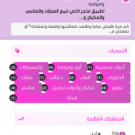
وموضة
تطبيق متجر اختي لبيع العبايات والملابس
والمكياج و…
كم مرة طلبتي عباية وطلعت قماشتها واقفة وتفشلك؟ أو
دفعتي م…
التسميات
(2)
(4)
(1)
أدوات مدرسية
أزياء وموضة
إكسسوارات
(1)
(1)
(2)
(1)
الحلويات
العاب
حقائب
عبايات
(4)
(2)
(4)
عطور
مكياج وأدوات تجميل
ملابس
(7)
هدايا
المشاركات الشائعة
أزياء
17 مارس 2026