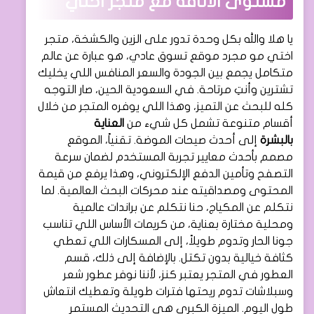
مستوى الأناقة مع متجر اختي
يا هلا والله بكل وحدة تدور على الزين والكشخة، متجر
اختي مو مجرد موقع تسوق عادي، هو عبارة عن عالم
متكامل يجمع بين الجودة والسعر المنافس اللي يخليك
تشترين وأنتِ مرتاحة. في السعودية الحين، صار التوجه
كله للبحث عن التميز، وهذا اللي يوفره المتجر من خلال
أقسام متنوعة تشمل كل شيء من
العناية
بالبشرة
إلى أحدث صيحات الموضة. تقنياً، الموقع
مصمم بأحدث معايير تجربة المستخدم لضمان سرعة
التصفح وتأمين الدفع الإلكتروني، وهذا يرفع من قيمة
المحتوى ومصداقيته عند محركات البحث العالمية. لما
نتكلم عن المكياج، حنا نتكلم عن براندات عالمية
ومحلية مختارة بعناية، من كريمات الأساس اللي تناسب
جونا الحار وتدوم طويلاً، إلى المسكارات اللي تعطي
كثافة خيالية بدون تكتل. بالإضافة إلى ذلك، قسم
العطور في المتجر يعتبر كنز، لأننا نوفر عطور شعر
وسبلاشات تدوم ريحتها فترات طويلة وتعطيك انتعاش
طول اليوم. الميزة الكبرى هي التحديث المستمر