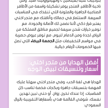
بتركيبات غنية بفيتامين C والهيالورونيك أسيد. ومن
ناحية الأظافر، المتجر يوفر تشكيلة واسعة من الأظافر
الصناعية الجاهزة والملونة اللي تنقذك في المناسبات
السريعة. الاستثمار في جمالك وأناقتك مع متجر اختي
يعتبر قرار ذكي لأننا نضمن لك الأصالة والجودة، مع
توفير خيارات شحن سريعة لجميع مناطق المملكة من
الرياض لجدة ومن الدمام لنيوم، مع توفر عروض حصرية
في مواسم التخفيضات مثل
الجمعة البيضاء
اللي تصل
فيها الخصومات لأرقام خيالية.
أفضل الهدايا من متجر اختي:
أسعار وتنسيقات تبيض الوجه
الهدايا هي لغة الحب، وفي متجر اختي سهلنا عليك
المهمة بتنسيقات جاهزة وبكجات فخمة تناسب كل
المناسبات. إذا عندك تخرج، زواج، أو حتى تبين تهدين
نفسك، شوفي القائمة هذي بأسعارها التقريبية بالريال
السعودي: