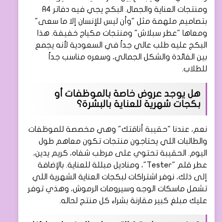
ومنتجات العناية والجمال. البكج يجي فيه دفاتر A4
بتصاميم ملهمة مثل "وأن ليس للإنسان إلا ما سعى"
ومعاها "عطر سبلاش" ومنتجات مكياج خفيفة. هذا
البكج عليه طلب عالي جداً في السعودية لأنه يجمع
بين الفائدة والشكل الجمالي، وسعره مناسب جداً
للطلاب.
هل يوجد عروض خاصة بالموظفات أو
بكجات شهرية للعناية بالبشرة؟
نعم، عندنا "حقيبة أناقتك" وهي مخصصة للموظفات
والطالبات اللي يحتاجون منتجات تكون معاهم طول
اليوم. الحقيبة تحتوي على مرطب شفاه، كريم يدين،
عطر قلم "Tester"، ومناديل مبللة للعناية. بالإضافة
إلى ذلك، نوفر اشتراكات لبكجات العناية الشهرية اللي
تشمل ماسكات الوجه وسيرومات الرموش، وهذي توفر
عليك مبلغ كبير مقارنة بشراء كل منتج لحاله.