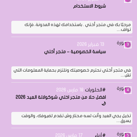
شروط الاستخدام
مرحبًا بك في متجر أختي . باستخدامك لهذه المدونة، فإنك
تواف…
13 فبراير 2026
سياسة الخصوصية – متجر أختي
في متجر أختي نحترم خصوصيتك ونلتزم بحماية المعلومات التي
تش…
الحلويات
18 مارس 2026
افضل حلا من متجر اختي شوكولاتة العيد 2026
🌙
تخيل يجي العيد وأنت لسه محتار وش تقدم لضيوفك، والوقت
يسرق…
أزياء
17 مارس 2026