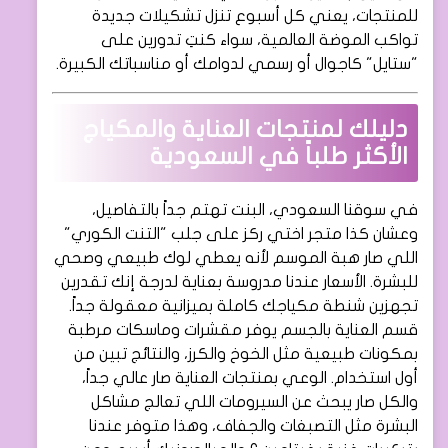
للمنتجات، يعني كل أسبوع تنزل تشكيلات جديدة
تواكب الموضة العالمية، سواء كنتِ تدورين على
"ستايل" كاجوال أو رسمي لدوامك أو مناسباتك الكبيرة.
دليلك لمنتجات العناية والمكياج
الأكثر طلباً في السعودية
في سوقنا السعودي، البنت تهتم جداً بالتفاصيل،
وعشان كذا متجر اختي ركز على جلب "التنت الكوري"
اللي صار هبة الموسم لأنه يعطي لوك طبيعي وصحي
للبشرة. الأسعار عندنا مدروسة بعناية لدرجة إنك تقدرين
تجهزين شنطة مكياجك كاملة بميزانية معقولة جداً.
قسم العناية بالجسم يوفر مقشرات وماسكات مرطبة
بمكونات طبيعية مثل الخوخ والكرز، والنتائج تبين من
أول استخدام. الوعي بمنتجات العناية صار عالي جداً،
والكل صار يبحث عن السيرومات اللي تعالج مشاكل
البشرة مثل التصبغات والجفاف، وهذا متوفر عندنا